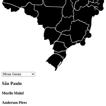
PB
PI
PE
AC
AL
TO
RO
SE
MT
BA
DF
GO
MG
MS
ES
SP
RJ
PR
SC
RS
São Paulo
Murilo Maluf
Anderson Pires